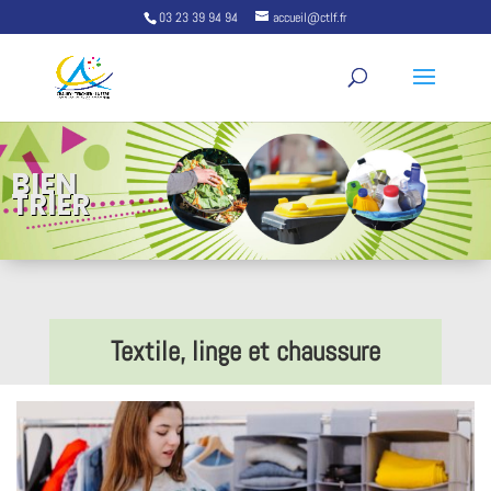
03 23 39 94 94
accueil@ctlf.fr
BIEN
TRIER
Textile, linge et chaussure