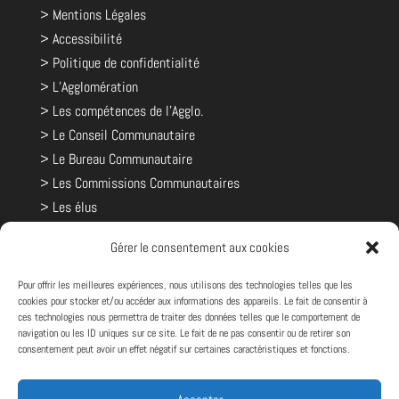
> Mentions Légales
> Accessibilité
> Politique de confidentialité
> L’Agglomération
> Les compétences de l'Agglo.
> Le Conseil Communautaire
> Le Bureau Communautaire
> Les Commissions Communautaires
> Les élus
> Les communes
Gérer le consentement aux cookies
> Les comptes rendus et décisions
> Le budget
Pour offrir les meilleures expériences, nous utilisons des technologies telles que les
cookies pour stocker et/ou accéder aux informations des appareils. Le fait de consentir à
> Les rapports d'activités
ces technologies nous permettra de traiter des données telles que le comportement de
> Syndicat Mixte du Pays Chaunois
navigation ou les ID uniques sur ce site. Le fait de ne pas consentir ou de retirer son
consentement peut avoir un effet négatif sur certaines caractéristiques et fonctions.