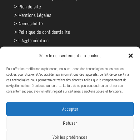
> Plan du site
> Mentions Légales
> Accessibilité
> Politique de confidentialité
> L’Agglomération
> Les compétences de l'Agglo.
Gérer le consentement aux cookies
> Le Conseil Communautaire
> Le Bureau Communautaire
Pour offrir les meilleures expériences, nous utilisons des technologies telles que les
> Les Commissions Communautaires
cookies pour stocker et/ou accéder aux informations des appareils. Le fait de consentir à
ces technologies nous permettra de traiter des données telles que le comportement de
> Les élus
navigation ou les ID uniques sur ce site. Le fait de ne pas consentir ou de retirer son
> Les communes
consentement peut avoir un effet négatif sur certaines caractéristiques et fonctions.
> Les comptes rendus et décisions
> Le budget
Accepter
> Les rapports d'activités
Refuser
> Syndicat Mixte du Pays Chaunois
Voir les préférences